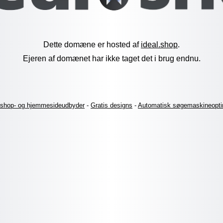
Dette domæne er hosted af
ideal.shop
.
Ejeren af domænet har ikke taget det i brug endnu.
shop- og hjemmesideudbyder
-
Gratis designs
-
Automatisk søgemaskineopti